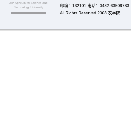
Jilin Agricultural Science and
邮编：132101 电话：0432-63509783
Technology University
All Rights Reserved 2008 农学院