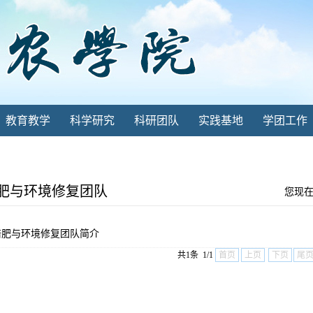
教育教学
科学研究
科研团队
实践基地
学团工作
肥与环境修复团队
您现在
培肥与环境修复团队简介
共1条 1/1
首页
上页
下页
尾