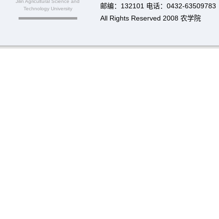
Jilin Agricultural Science and
邮编：132101 电话：0432-63509783
Technology University
All Rights Reserved 2008 农学院