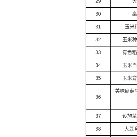
29
大
30
高
31
玉米
32
玉米种
33
有色稻
34
玉米自
35
玉米育
美味扇菇
36
37
设施草
38
大豆育