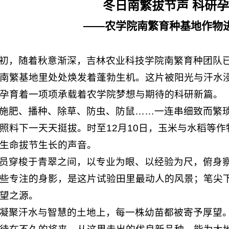
冬日南繁拔节声 科研
——农学院南繁育种基地作物
初，随着秋意渐深，吉林农业科技学院南繁育种团队
南繁基地里处处焕发着蓬勃生机。这片被阳光与汗水
孕育着一项项承载着农学院梦想与期待的科研新篇。
施肥、播种、除草、防虫、防鼠……一连串细致而繁
照料下一天天挺拔。时至12月10日，玉米与水稻等
生命拔节生长的声音。
员穿梭于青翠之间，以专业为眼、以经验为尺，俯身
些专注的身影，是这片试验田里最动人的风景；笔尖
望之源。
凝聚汗水与智慧的土地上，每一株幼苗都被寄予厚望